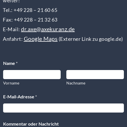
weiter!
Tel.: +49 228 – 21 60 65
Fax: +49 228 – 21 32 63
dr.axe@axekuranz.de
E-Mail:
Google Maps
Anfahrt:
(Externer Link zu google.de)
Name
*
Vorname
Nachname
o
E-Mail-Adresse
*
d
e
r
K
o
Kommentar oder Nachricht
m