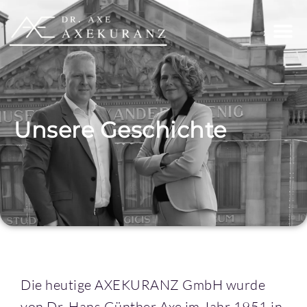
Unsere Geschichte
Die heutige AXEKURANZ GmbH wurde
von Dr. Hans Günther Axe im Jahr 1951 in